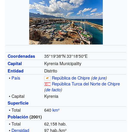
35°19′38″N
33°18′50″E
Coordenadas
Kyrenia Municipality
Capital
Distrito
Entidad
•
País
República de Chipre
(
de jure
)
República Turca del Norte de Chipre
(
de facto
)
• Capital
Kyrenia
Superficie
• Total
640
km²
Población
(2001)
• Total
62,158 hab.
•
Densidad
97 hab./km²