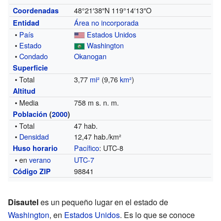
48°21′38″N
119°14′13″O
Coordenadas
Área no incorporada
Entidad
•
País
Estados Unidos
•
Estado
Washington
•
Condado
Okanogan
Superficie
• Total
3,77
mi²
(9,76
km²
)
Altitud
• Media
758 m s. n. m.
Población
(
2000
)
• Total
47 hab.
•
Densidad
12,47 hab./km²
Pacífico
: UTC-8
Huso horario
• en
verano
UTC-7
98841
Código ZIP
Disautel
es un pequeño lugar en el estado de
Washington
, en
Estados Unidos
. Es lo que se conoce