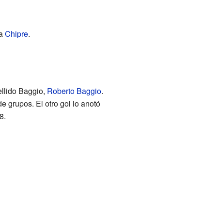
ra
Chipre
.
ellido Baggio,
Roberto Baggio
.
de grupos. El otro gol lo anotó
8.