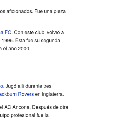
 los aficionados. Fue una pieza
ma FC
. Con este club, volvió a
-1995. Esta fue su segunda
 el año 2000.
io
. Jugó allí durante tres
ackburn Rovers
en Inglaterra.
 el AC Ancona. Después de otra
uipo profesional fue la