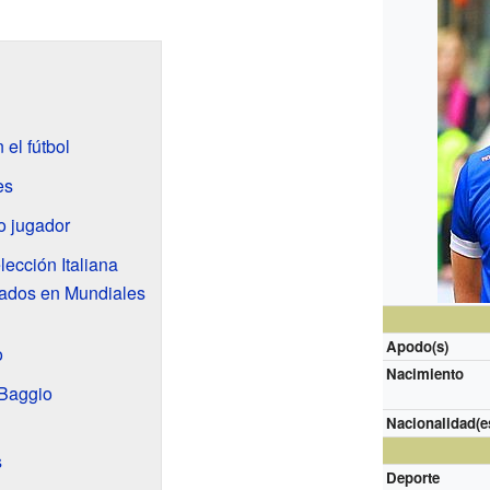
el fútbol
es
o jugador
ección Italiana
ados en Mundiales
Apodo(s)
o
Nacimiento
 Baggio
Nacionalidad(e
s
Deporte