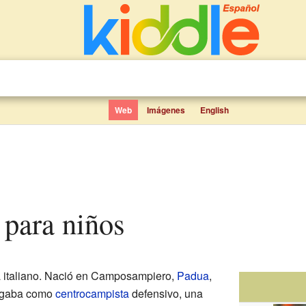
Web
Imágenes
English
 para niños
a italiano. Nació en Camposampiero,
Padua
,
 Jugaba como
centrocampista
defensivo, una