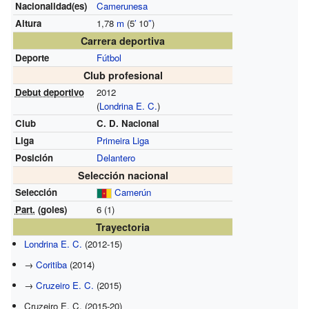
Nacionalidad(es)
Camerunesa
Altura
1,78
m
(5
′
10
″
)
Carrera deportiva
Deporte
Fútbol
Club profesional
Debut deportivo
2012
(
Londrina E. C.
)
Club
C. D. Nacional
Liga
Primeira Liga
Posición
Delantero
Selección nacional
Selección
Camerún
Part.
(goles)
6 (1)
Trayectoria
Londrina E. C.
(2012-15)
→
Coritiba
(2014)
→
Cruzeiro E. C.
(2015)
Cruzeiro E. C. (2015-20)