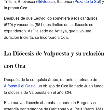
Tritium, Birovesca (
Briviesca
), Salionca (
Poza de la Sal
) y
la propia Oca.
Después de que Leovigildo sometiera a los cántabros
(570) y vascones (581), los límites de la diócesis se
expandieron. Así, la sede de Amaya, que tuvo una
duración incierta, se incorporó a Oca.
La Diócesis de Valpuesta y su relación
con Oca
Después de la conquista árabe, durante el reinado de
Alfonso II el Casto
, un obispo de Oca llamado Juan fundó
la diócesis de Valpuesta en el año 804.
Esta nueva diócesis abarcaba el norte de Burgos y se
extendía por territorios de Cantabria y el País Vasco. Más