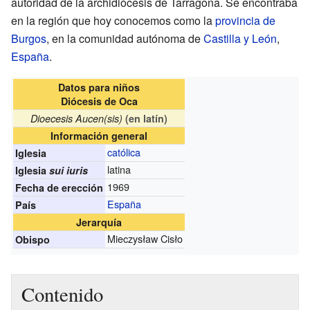
autoridad de la archidiócesis de Tarragona. Se encontraba
en la región que hoy conocemos como la
provincia de
Burgos
, en la comunidad autónoma de
Castilla y León
,
España
.
Datos para niños
Diócesis de Oca
Dioecesis Aucen(sis)
(en latín)
Información general
católica
Iglesia
latina
Iglesia
sui iuris
1969
Fecha de erección
España
País
Jerarquía
Mieczysław Cisło
Obispo
Contenido