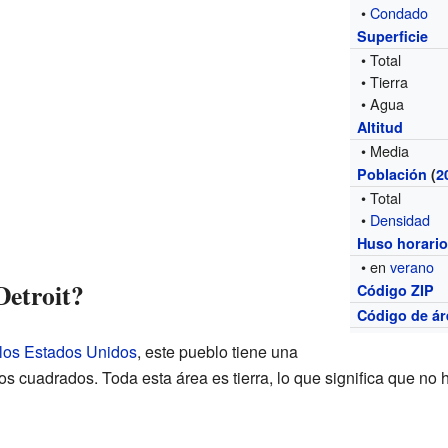
•
Condado
Superficie
• Total
• Tierra
• Agua
Altitud
• Media
Población
(
2
• Total
•
Densidad
Huso horari
• en
verano
Detroit?
Código ZIP
Código de ár
 los Estados Unidos
, este pueblo tiene una
tros cuadrados. Toda esta área es tierra, lo que significa que n