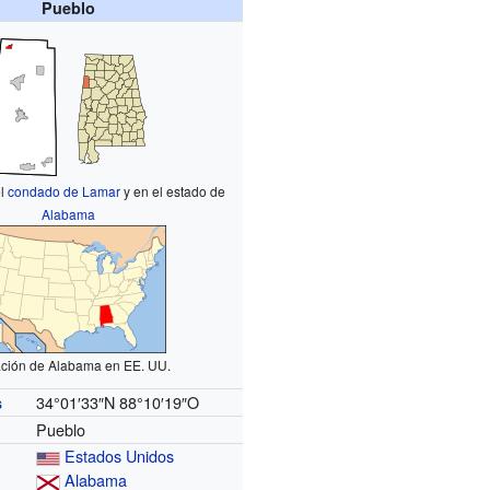
Pueblo
el
condado de Lamar
y en el estado de
Alabama
ción de Alabama en EE. UU.
34°01′33″N
88°10′19″O
s
Pueblo
Estados Unidos
Alabama