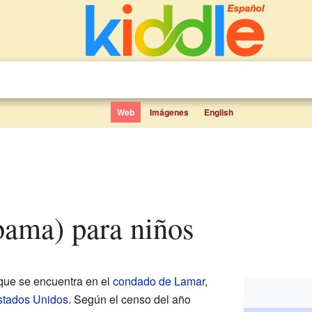
Web
Imágenes
English
abama) para niños
ue se encuentra en el
condado de Lamar
,
stados Unidos
. Según el censo del año