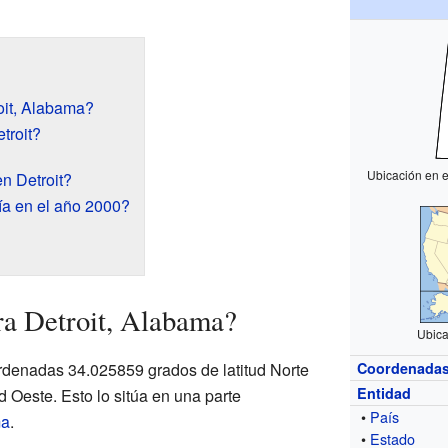
oit, Alabama?
troit?
Ubicación en 
n Detroit?
a en el año 2000?
ra Detroit, Alabama?
Ubica
ordenadas 34.025859 grados de latitud Norte
Coordenada
Entidad
 Oeste. Esto lo sitúa en una parte
•
País
ma
.
•
Estado