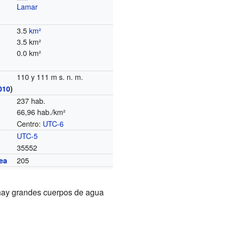
Lamar
3.5
km²
3.5 km²
0.0 km²
110 y 111 m s. n. m.
010
)
237 hab.
66,96 hab./km²
Centro:
UTC-6
o
UTC-5
35552
205
ea
o hay grandes cuerpos de agua