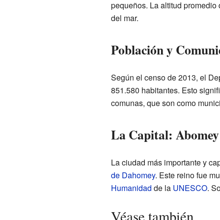
pequeños. La altitud promedio d
del mar.
Población y Comuni
Según el censo de 2013, el De
851.580 habitantes. Esto signi
comunas, que son como munici
La Capital: Abomey
La ciudad más importante y cap
de Dahomey
. Este reino fue 
Humanidad
de la
UNESCO
. S
Véase también