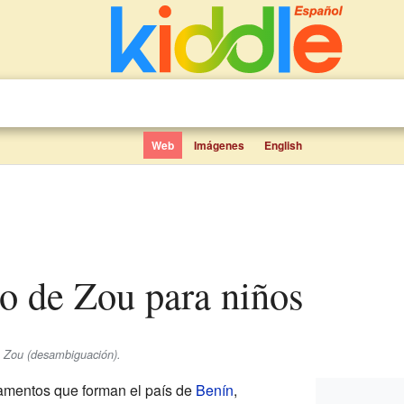
Web
Imágenes
English
to de Zou para niños
e Zou (desambiguación).
amentos que forman el país de
Benín
,