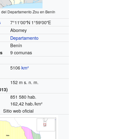
 del Departamento Zou en Benín
7°11′00″N
1°59′00″E
s
Abomey
Departamento
Benín
9 comunas
es
5106
km²
152 m s. n. m.
013)
851 580 hab.
162,42 hab./km²
Sitio web oficial