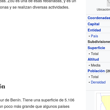
as. Zou es una de esas rebanadas, y es un
nas y se realizan diversas actividades.
Ubicación
Coordenada
Capital
Entidad
•
País
Subdivision
Superficie
• Total
Altitud
• Media
Población
(2
• Total
•
Densidad
ón
sur de Benín. Tiene una superficie de 5.106
 un poco más grande que algunos países