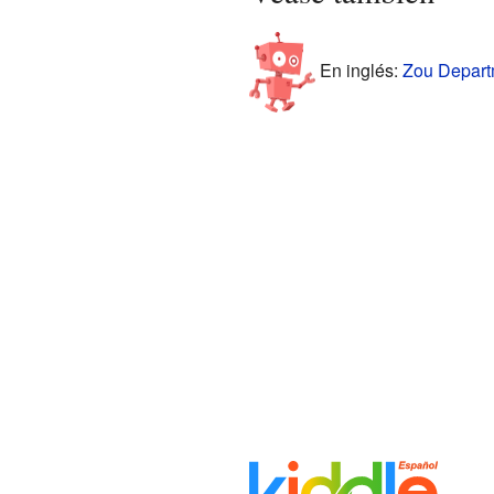
En inglés:
Zou Departm