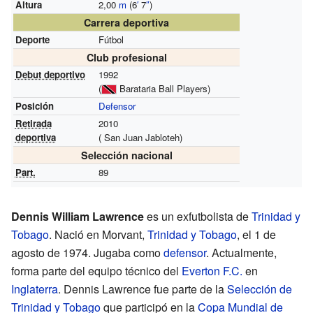
Altura
2,00
m
(6
′
7
″
)
Carrera deportiva
Deporte
Fútbol
Club profesional
Debut deportivo
1992
(
Barataria Ball Players)
Posición
Defensor
Retirada
2010
deportiva
( San Juan Jabloteh)
Selección nacional
Part.
89
Dennis William Lawrence
es un exfutbolista de
Trinidad y
Tobago
. Nació en Morvant,
Trinidad y Tobago
, el 1 de
agosto de 1974. Jugaba como
defensor
. Actualmente,
forma parte del equipo técnico del
Everton F.C.
en
Inglaterra
. Dennis Lawrence fue parte de la
Selección de
Trinidad y Tobago
que participó en la
Copa Mundial de