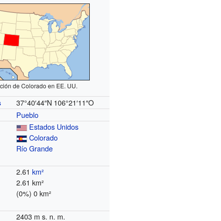
ción de Colorado en EE. UU.
37°40′44″N
106°21′11″O
s
Pueblo
Estados Unidos
Colorado
Río Grande
2.61
km²
2.61 km²
(0%) 0 km²
2403 m s. n. m.