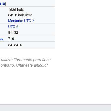
010
)
1686 hab.
645,8 hab./km²
Montaña
:
UTC-7
o
UTC-6
81132
719
ea
2412416
tilizar libremente para fines
trario. Citar este artículo: