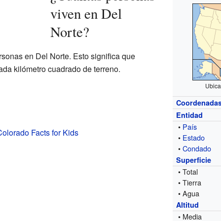
viven en Del
Norte?
rsonas en Del Norte. Esto significa que
da kilómetro cuadrado de terreno.
Ubica
Coordenada
Entidad
•
País
Colorado Facts for Kids
•
Estado
•
Condado
Superficie
• Total
• Tierra
• Agua
Altitud
• Media