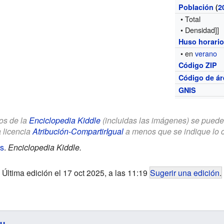
Población
(
2
• Total
• Densidad]]
Huso horari
• en
verano
Código ZIP
Código de ár
GNIS
los de la
Enciclopedia Kiddle
(incluidas las imágenes) se puede u
a licencia
Atribución-CompartirIgual
a menos que se indique lo con
os
.
Enciclopedia Kiddle.
Última edición el 17 oct 2025, a las 11:19
Sugerir una edición
.