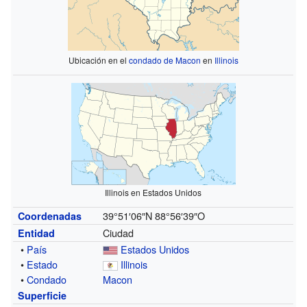
Ubicación en el
condado de Macon
en
Illinois
Illinois en Estados Unidos
39°51′06″N
88°56′39″O
Coordenadas
Ciudad
Entidad
•
País
Estados Unidos
•
Estado
Illinois
•
Condado
Macon
Superficie