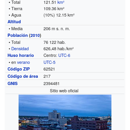
• Total
121.51
km²
• Tierra
109.36 km²
• Agua
(10%) 12.15 km²
Altitud
• Media
206 m s. n. m.
Población
(
2010
)
• Total
76 122 hab.
•
Densidad
626,48 hab./km²
Centro:
UTC-6
Huso horario
• en
verano
UTC-5
62521
Código ZIP
217
Código de área
2394481
GNIS
Sitio web oficial