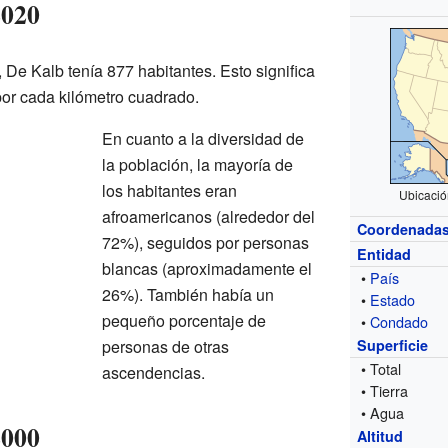
2020
, De Kalb tenía 877 habitantes. Esto significa
or cada kilómetro cuadrado.
En cuanto a la diversidad de
la población, la mayoría de
los habitantes eran
Ubicació
afroamericanos (alrededor del
Coordenada
72%), seguidos por personas
Entidad
blancas (aproximadamente el
•
País
26%). También había un
•
Estado
pequeño porcentaje de
•
Condado
personas de otras
Superficie
• Total
ascendencias.
• Tierra
• Agua
2000
Altitud