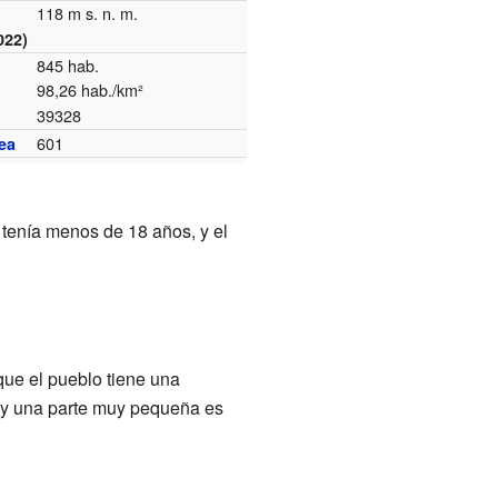
118 m s. n. m.
022)
845 hab.
98,26 hab./km²
39328
601
ea
tenía menos de 18 años, y el
que el pueblo tiene una
), y una parte muy pequeña es