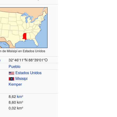
n de Misisipi en Estados Unidos
32°46′11″N
88°39′01″O
s
Pueblo
Estados Unidos
Misisipi
Kemper
8,62
km²
8,60 km²
0,02 km²