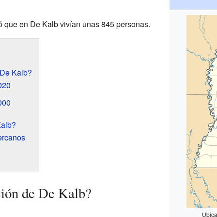
ó que en De Kalb vivían unas 845 personas.
 De Kalb?
020
000
Kalb?
ercanos
ción de De Kalb?
Ubica