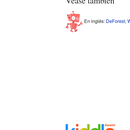
Véase también
En inglés:
DeForest, W