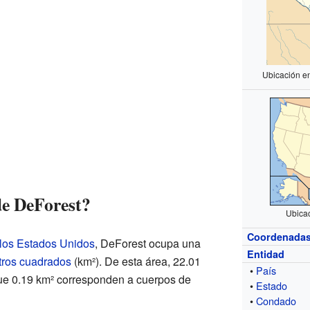
Ubicación e
de DeForest?
Ubica
Coordenada
 los Estados Unidos
, DeForest ocupa una
Entidad
tros cuadrados
(km²). De esta área, 22.01
•
País
 que 0.19 km² corresponden a cuerpos de
•
Estado
•
Condado