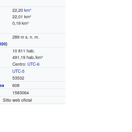
22,20
km²
22,01 km²
0,19 km²
289 m s. n. m.
020
)
10 811 hab.
491,19 hab./km²
Centro:
UTC-6
o
UTC-5
53532
608
ea
1583064
Sitio web oficial