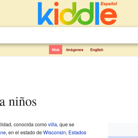
Web
Imágenes
English
ra niños
lidad, conocida como
villa
, que se
ane
, en el estado de
Wisconsin
,
Estados