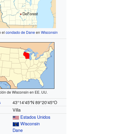
DeForest
n el
condado de Dane
en
Wisconsin
ción de Wisconsin en EE. UU.
43°14′45″N
89°20′45″O
s
Villa
Estados Unidos
Wisconsin
Dane