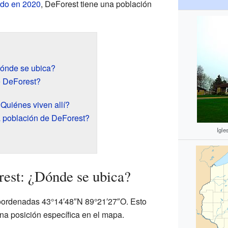
ado en 2020
, DeForest tiene una población
Dónde se ubica?
e DeForest?
Quiénes viven allí?
 población de DeForest?
Igle
est: ¿Dónde se ubica?
coordenadas 43°14′48″N 89°21′27″O. Esto
na posición específica en el mapa.