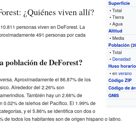
Superficie
rest: ¿Quiénes viven allí?
• Total
• Tierra
• Agua
10.811 personas viven en DeForest. La
Altitud
proximadamente 491 personas por cada
• Media
Población
(
2
• Total
•
Densidad
a población de DeForest?
Huso horari
• en
verano
iversa. Aproximadamente el 86.87% de los
Código ZIP
sico. Alrededor del 2.26% son
Código de ár
 amerindios. También hay un 2.66% de
GNIS
n 0.02% de isleños del Pacífico. El 1.99% de
categorías, y el 5.86% se identifica con dos o
 de todos los habitantes son de origen hispano o latino.