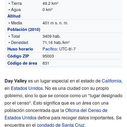
• Tierra
49.2 km²
• Agua
0 km²
Altitud
• Media
401 m s. n. m.
Población
(
2010
)
• Total
3409 hab.
•
Densidad
71,16 hab./km²
Pacífico
: UTC-8/
-7
Huso horario
95003
Código ZIP
831
Código de área
Day Valley
es un lugar especial en el estado de
California
,
en
Estados Unidos
. No es una ciudad con su propio
gobierno, sino lo que se conoce como un "lugar designado
por el censo". Esto significa que es un área con una
población concentrada que la
Oficina del Censo de
Estados Unidos
define para recoger datos importantes. Se
encuentra en el
condado de Santa Cruz
.