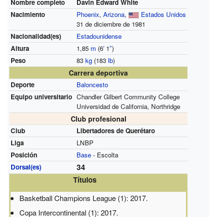
Nombre completo
Davin Edward White
Nacimiento
Phoenix
,
Arizona
,
Estados Unidos
31 de diciembre de 1981
Nacionalidad(es)
Estadounidense
Altura
1,85
m
(6
′
1
″
)
Peso
83
kg
(183
lb
)
Carrera deportiva
Deporte
Baloncesto
Equipo universitario
Chandler Gilbert Community College
Universidad de California, Northridge
Club profesional
Club
Libertadores de Querétaro
Liga
LNBP
Posición
Base
- Escolta
34
Dorsal(es)
Títulos
Basketball Champions League (1): 2017.
Copa Intercontinental (1): 2017.