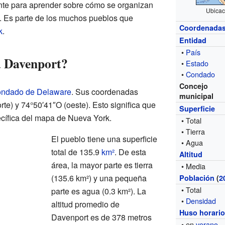
ante para aprender sobre cómo se organizan
Ubicac
. Es parte de los muchos pueblos que
Coordenada
k
.
Entidad
•
País
a Davenport?
•
Estado
•
Condado
Concejo
ondado de Delaware
. Sus coordenadas
municipal
te) y 74°50′41″O (oeste). Esto significa que
Superficie
cífica del mapa de Nueva York.
• Total
• Tierra
El pueblo tiene una superficie
• Agua
total de 135.9
km²
. De esta
Altitud
área, la mayor parte es tierra
• Media
(135.6 km²) y una pequeña
Población
(
2
• Total
parte es agua (0.3 km²). La
•
Densidad
altitud promedio de
Huso horari
Davenport es de 378 metros
• en
verano