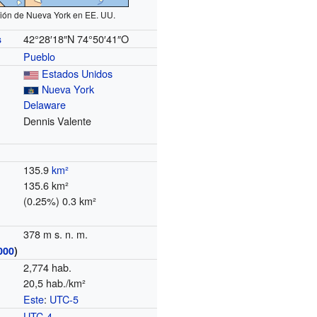
ión de Nueva York en EE. UU.
42°28′18″N
74°50′41″O
s
Pueblo
Estados Unidos
Nueva York
Delaware
Dennis Valente
135.9
km²
135.6 km²
(0.25%) 0.3 km²
378 m s. n. m.
000
)
2,774 hab.
20,5 hab./km²
Este
:
UTC-5
o
UTC-4