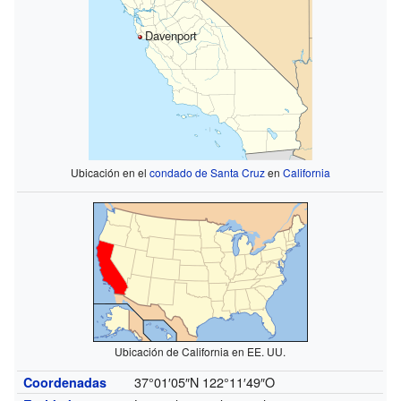
Davenport
Ubicación en el
condado de Santa Cruz
en
California
Ubicación de California en EE. UU.
37°01′05″N
122°11′49″O
Coordenadas