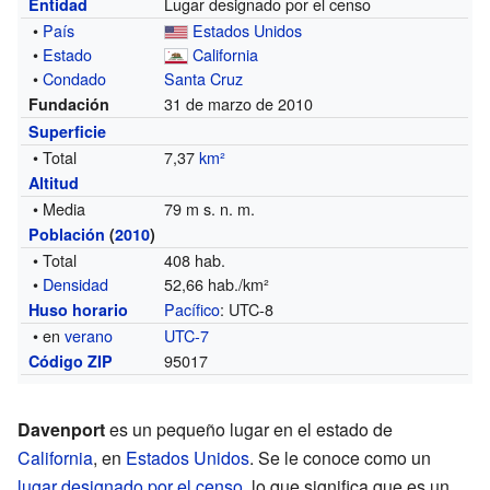
Lugar designado por el censo
Entidad
•
País
Estados Unidos
•
Estado
California
•
Condado
Santa Cruz
31 de marzo de 2010
Fundación
Superficie
• Total
7,37
km²
Altitud
• Media
79 m s. n. m.
Población
(
2010
)
• Total
408 hab.
•
Densidad
52,66 hab./km²
Pacífico
: UTC-8
Huso horario
• en
verano
UTC-7
95017
Código ZIP
Davenport
es un pequeño lugar en el estado de
California
, en
Estados Unidos
. Se le conoce como un
lugar designado por el censo
, lo que significa que es un