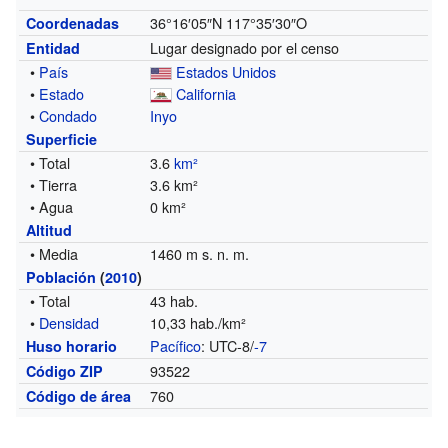
36°16′05″N
117°35′30″O
Coordenadas
Lugar designado por el censo
Entidad
•
País
Estados Unidos
•
Estado
California
•
Condado
Inyo
Superficie
• Total
3.6
km²
• Tierra
3.6 km²
• Agua
0 km²
Altitud
• Media
1460 m s. n. m.
Población
(
2010
)
• Total
43 hab.
•
Densidad
10,33 hab./km²
Pacífico
: UTC-8/
-7
Huso horario
93522
Código ZIP
760
Código de área