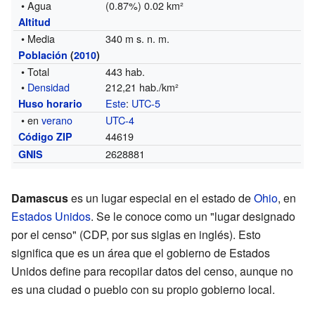
• Agua
(0.87%) 0.02 km²
Altitud
• Media
340 m s. n. m.
Población
(
2010
)
• Total
443 hab.
•
Densidad
212,21 hab./km²
Este
:
UTC-5
Huso horario
• en
verano
UTC-4
44619
Código ZIP
2628881
GNIS
Damascus
es un lugar especial en el estado de
Ohio
, en
Estados Unidos
. Se le conoce como un "lugar designado
por el censo" (CDP, por sus siglas en inglés). Esto
significa que es un área que el gobierno de Estados
Unidos define para recopilar datos del censo, aunque no
es una ciudad o pueblo con su propio gobierno local.