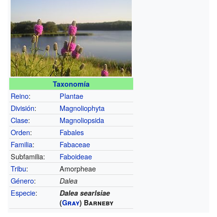
Taxonomía
Reino
:
Plantae
División
:
Magnoliophyta
Clase
:
Magnoliopsida
Orden
:
Fabales
Familia
:
Fabaceae
Subfamilia:
Faboideae
Tribu
:
Amorpheae
Género
:
Dalea
Especie
:
Dalea searlsiae
(
Gray
) Barneby