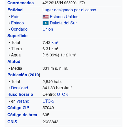
42°29′15″N
96°29′11″O
Coordenadas
Lugar designado por el censo
Entidad
•
País
Estados Unidos
•
Estado
Dakota del Sur
•
Condado
Union
Superficie
• Total
7.43
km²
• Tierra
6.31 km²
• Agua
(15.09%) 1.12 km²
Altitud
• Media
331 m s. n. m.
Población
(
2010
)
• Total
2,540 hab.
•
Densidad
341,83 hab./km²
Centro:
UTC-6
Huso horario
• en
verano
UTC-5
57049
Código ZIP
605
Código de área
2628843
GNIS