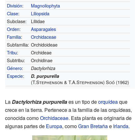
División
:
Magnoliophyta
Clase
:
Liliopsida
Subclase:
Liliidae
Orden
:
Asparagales
Familia
:
Orchidaceae
Subfamilia:
Orchidoideae
Tribu
:
Orchideae
Subtribu:
Orchidinae
Género
:
Dactylorhiza
Especie
:
D. purpurella
(T.Stephenson & T.A.Stephenson) Soó (1962)
La
Dactylorhiza purpurella
es un tipo de
orquídea
que
crece en la tierra. Pertenece a la familia de las orquídeas,
conocida como
Orchidaceae
. Esta planta es originaria de
algunas partes de
Europa
, como
Gran Bretaña
e
Irlanda
.