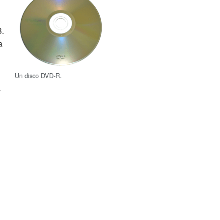
B.
a
Un disco DVD-R.
-