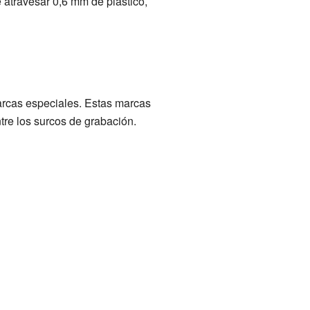
 atravesar 0,6 mm de plástico,
arcas especiales. Estas marcas
tre los surcos de grabación.