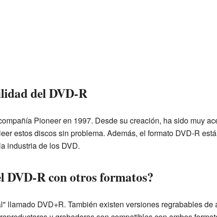
ilidad del DVD-R
 compañía Pioneer en 1997. Desde su creación, ha sido muy ace
eer estos discos sin problema. Además, el formato DVD-R está
a industria de los DVD.
l DVD-R con otros formatos?
val" llamado DVD+R. También existen versiones regrabables d
productores y grabadoras son compatibles con ambos formato