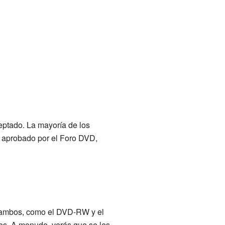
ptado. La mayoría de los
 aprobado por el Foro DVD,
e ambos, como el DVD-RW y el
s. A menudo, verás que se les