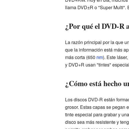
llama DVD±R o "Super Multi". 
¿Por qué el DVD-R 
La razón principal por la que
que la información está más apr
más corta (650
nm
). Este láse
y DVD+R usan "tintes" especial
¿Cómo está hecho u
Los discos DVD-R están formad
grosor. Estas capas se pegan en
tinte especial para grabar y una
disco sea más resistente y ten