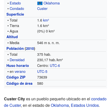
•
Estado
Oklahoma
•
Condado
Custer
Superficie
• Total
1.6
km²
• Tierra
1.6 km²
• Agua
(0%) 0 km²
Altitud
• Media
546 m s. n. m.
Población
(
2010
)
• Total
375 hab.
•
Densidad
230,17 hab./km²
Centro:
UTC-6
Huso horario
• en
verano
UTC-5
73639
Código ZIP
580
Código de área
Custer City
es un pueblo pequeño ubicado en el
condado
de Custer
, en el estado de
Oklahoma
,
Estados Unidos
.