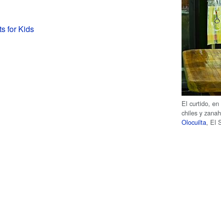
s for Kids
El curtido, en
chiles y zana
Olocuilta
, El 