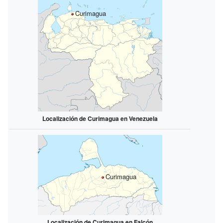
Curimagua
Localización de Curimagua en Venezuela
Curimagua
Localización de Curimagua en Falcón