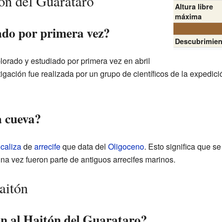
ón del Guarataro
Altura libre
máxima
do por primera vez?
Descubrimien
lorado y estudiado por primera vez en abril
igación fue realizada por un grupo de científicos de la expedici
a cueva?
e
caliza
de
arrecife
que data del
Oligoceno
. Esto significa que se
una vez fueron parte de antiguos arrecifes marinos.
aitón
n al Haitón del Guarataro?