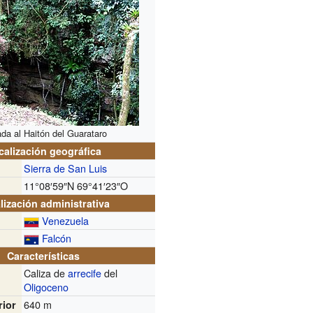
ada al Haitón del Guarataro
calización geográfica
Sierra de San Luis
11°08′59″N
69°41′23″O
lización administrativa
Venezuela
Falcón
Características
Caliza de
arrecife
del
Oligoceno
640 m
rior