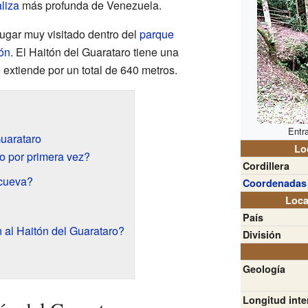
liza
más profunda de Venezuela.
lugar muy visitado dentro del
parque
ón
. El Haitón del Guarataro tiene una
extiende por un total de 640 metros.
Entr
Guarataro
Lo
o por primera vez?
Cordillera
cueva?
Coordenadas
Loca
País
al Haitón del Guarataro?
División
Geología
Longitud inte