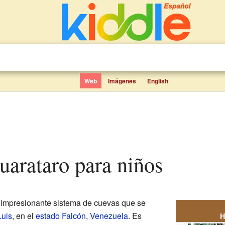
Web
Imágenes
English
Guarataro para niños
impresionante sistema de cuevas que se
Luis
, en el
estado Falcón
,
Venezuela
. Es
H