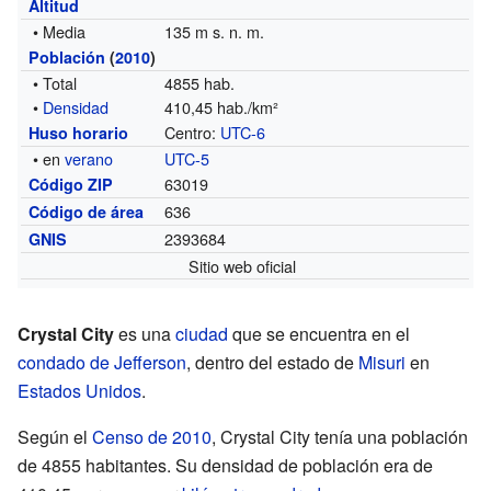
Altitud
• Media
135 m s. n. m.
Población
(
2010
)
• Total
4855 hab.
•
Densidad
410,45 hab./km²
Centro:
UTC-6
Huso horario
• en
verano
UTC-5
63019
Código ZIP
636
Código de área
2393684
GNIS
Sitio web oficial
Crystal City
es una
ciudad
que se encuentra en el
condado de Jefferson
, dentro del estado de
Misuri
en
Estados Unidos
.
Según el
Censo de 2010
, Crystal City tenía una población
de 4855 habitantes. Su densidad de población era de