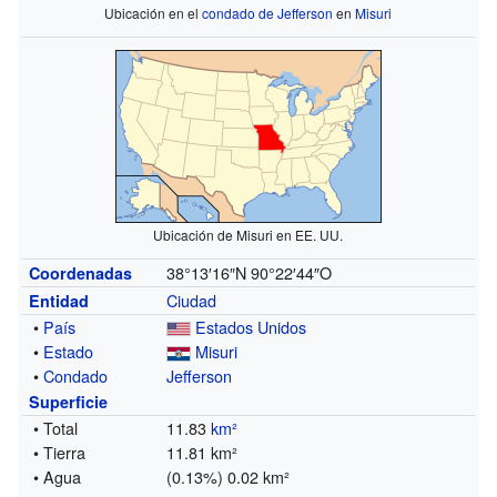
Ubicación en el
condado de Jefferson
en
Misuri
Ubicación de Misuri en EE. UU.
38°13′16″N
90°22′44″O
Coordenadas
Ciudad
Entidad
•
País
Estados Unidos
•
Estado
Misuri
•
Condado
Jefferson
Superficie
• Total
11.83
km²
• Tierra
11.81 km²
• Agua
(0.13%) 0.02 km²