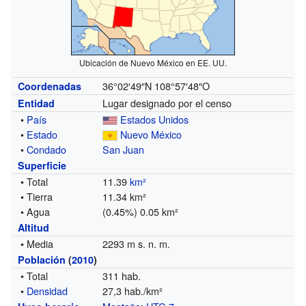
Ubicación de Nuevo México en EE. UU.
36°02′49″N
108°57′48″O
Coordenadas
Lugar designado por el censo
Entidad
•
País
Estados Unidos
•
Estado
Nuevo México
•
Condado
San Juan
Superficie
• Total
11.39
km²
• Tierra
11.34 km²
• Agua
(0.45%) 0.05 km²
Altitud
• Media
2293 m s. n. m.
Población
(
2010
)
• Total
311 hab.
•
Densidad
27,3 hab./km²