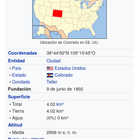
Ubicación de Colorado en EE. UU.
38°44′50″N
105°10′45″O
Coordenadas
Ciudad
Entidad
•
País
Estados Unidos
•
Estado
Colorado
•
Condado
Teller
9 de junio de 1892
Fundación
Superficie
• Total
4.02
km²
• Tierra
4.02 km²
• Agua
(0%) 0 km²
Altitud
• Media
2906 m s. n. m.