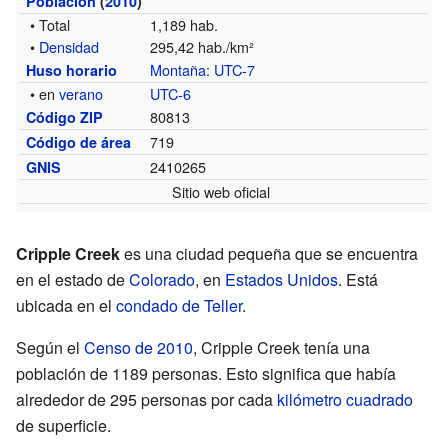
Población
(
2010
)
• Total
1,189 hab.
•
Densidad
295,42 hab./km²
Montaña
:
UTC-7
Huso horario
• en
verano
UTC-6
80813
Código ZIP
719
Código de área
2410265
GNIS
Sitio web oficial
Cripple Creek
es una ciudad pequeña que se encuentra
en el estado de
Colorado
, en
Estados Unidos
. Está
ubicada en el
condado de Teller
.
Según el
Censo de 2010
, Cripple Creek tenía una
población de 1189 personas. Esto significa que había
alrededor de 295 personas por cada
kilómetro cuadrado
de superficie.