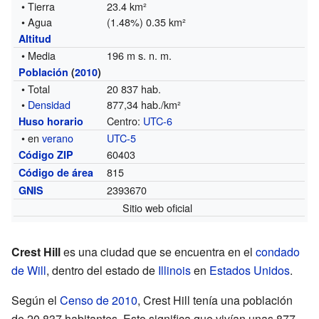
• Tierra
23.4 km²
• Agua
(1.48%) 0.35 km²
Altitud
• Media
196 m s. n. m.
Población
(
2010
)
• Total
20 837 hab.
•
Densidad
877,34 hab./km²
Centro:
UTC-6
Huso horario
• en
verano
UTC-5
60403
Código ZIP
815
Código de área
2393670
GNIS
Sitio web oficial
Crest Hill
es una ciudad que se encuentra en el
condado
de Will
, dentro del estado de
Illinois
en
Estados Unidos
.
Según el
Censo de 2010
, Crest Hill tenía una población
de 20.837 habitantes. Esto significa que vivían unas 877