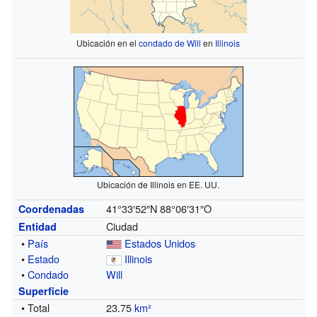
Ubicación en el
condado de Will
en
Illinois
Ubicación de Illinois en EE. UU.
41°33′52″N
88°06′31″O
Coordenadas
Ciudad
Entidad
•
País
Estados Unidos
•
Estado
Illinois
•
Condado
Will
Superficie
• Total
23.75
km²