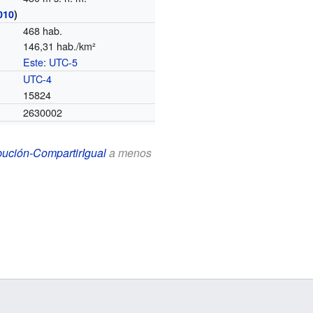
010
)
468 hab.
146,31 hab./km²
Este
:
UTC-5
o
UTC-4
15824
2630002
bución-CompartirIgual
a menos