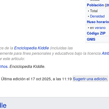
Población
(
2
• Total
•
Densidad
Huso horari
• en
verano
Código ZIP
GNIS
los de la
Enciclopedia Kiddle
(incluidas las
remente para fines personales y educativos bajo la licencia
Atri
r este artículo:
iños
.
Enciclopedia Kiddle.
Última edición el 17 oct 2025, a las 11:19
Sugerir una edición
.
dle