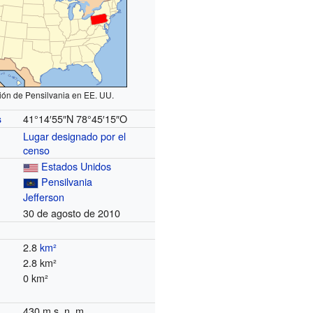
ión de Pensilvania en EE. UU.
41°14′55″N
78°45′15″O
s
Lugar designado por el
censo
Estados Unidos
Pensilvania
Jefferson
30 de agosto de 2010
2.8
km²
2.8 km²
0 km²
430 m s. n. m.