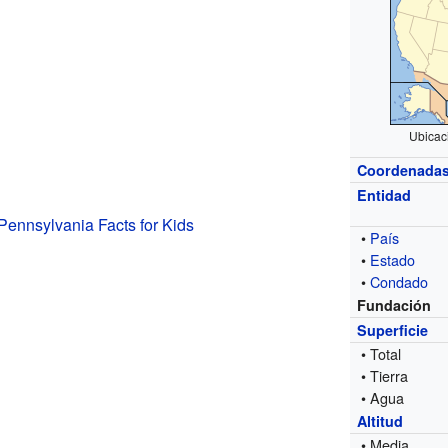
Ubicac
Coordenada
Entidad
ennsylvania Facts for Kids
•
País
•
Estado
•
Condado
Fundación
Superficie
• Total
• Tierra
• Agua
Altitud
• Media