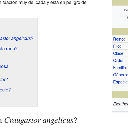
situación muy delicada y está en peligro de
astor angelicus
?
Reino
:
Filo
:
sta rana?
Clase
:
Orden
:
rosa
Familia
:
Género
tor
?
Especie
ecie?
Eleuthe
Craugastor angelicus
na
?