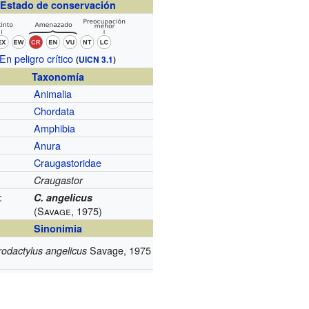
Estado de conservación
En peligro crítico
(
UICN 3.1
)
Taxonomía
Animalia
Chordata
Amphibia
Anura
Craugastoridae
:
Craugastor
:
C. angelicus
(Savage, 1975)
Sinonimia
Savage, 1975
rodactylus angelicus