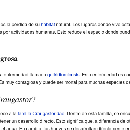
 es la pérdida de su
hábitat
natural. Los lugares donde vive est
s por actividades humanas. Esto reduce el espacio donde pueden
igrosa
na enfermedad llamada
quitridiomicosis
. Esta enfermedad es c
 Es muy contagiosa y puede ser mortal para muchas especies d
raugastor
?
ece a la
familia
Craugastoridae
. Dentro de esta familia, se enc
ener un desarrollo directo. Esto significa que, a diferencia de 
 el agua. En cambio, los huevos se desarrollan directamente e