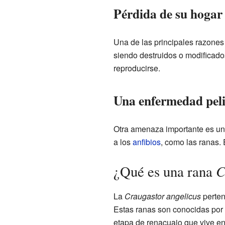
Pérdida de su hogar
Una de las principales razones
siendo destruidos o modificado
reproducirse.
Una enfermedad pel
Otra amenaza importante es u
a los
anfibios
, como las ranas.
C
¿Qué es una rana
La
Craugastor angelicus
perten
Estas ranas son conocidas por t
etapa de renacuajo que vive en