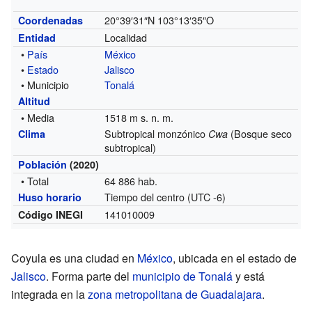
20°39′31″N
103°13′35″O
Coordenadas
Localidad
Entidad
•
País
México
•
Estado
Jalisco
• Municipio
Tonalá
Altitud
• Media
1518 m s. n. m.
Subtropical monzónico
(Bosque seco
Clima
Cwa
subtropical)
Población
(2020)
• Total
64 886 hab.
Tiempo del centro (UTC -6)
Huso horario
141010009
Código INEGI
Coyula es una ciudad en
México
, ubicada en el estado de
Jalisco
. Forma parte del
municipio de Tonalá
y está
integrada en la
zona metropolitana de Guadalajara
.