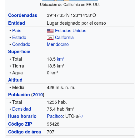
Ubicación de California en EE. UU.
39°47′35″N
123°14′53″O
Coordenadas
Lugar designado por el censo
Entidad
•
País
Estados Unidos
•
Estado
California
•
Condado
Mendocino
Superficie
• Total
18.5
km²
• Tierra
18.5 km²
• Agua
0 km²
Altitud
• Media
426 m s. n. m.
Población
(
2010
)
• Total
1255 hab.
•
Densidad
75,4 hab./km²
Pacífico
: UTC-8/
-7
Huso horario
95428
Código ZIP
707
Código de área