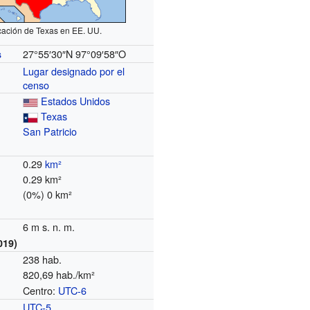
cación de Texas en EE. UU.
27°55′30″N
97°09′58″O
s
Lugar designado por el
censo
Estados Unidos
Texas
San Patricio
0.29
km²
0.29 km²
(0%) 0 km²
6 m s. n. m.
019)
238 hab.
820,69 hab./km²
Centro:
UTC-6
o
UTC-5