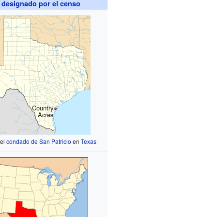
 designado por el censo
Country
Acres
 el
condado de San Patricio
en
Texas