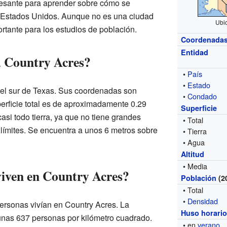
resante para aprender sobre cómo se
 Estados Unidos. Aunque no es una ciudad
Ubi
rtante para los estudios de población.
Coordenada
Entidad
a Country Acres?
•
País
•
Estado
 el sur de Texas. Sus coordenadas son
•
Condado
rficie total es de aproximadamente 0.29
Superficie
casi todo tierra, ya que no tiene grandes
• Total
límites. Se encuentra a unos 6 metros sobre
• Tierra
• Agua
Altitud
• Media
iven en Country Acres?
Población
(2
• Total
•
Densidad
ersonas vivían en Country Acres. La
Huso horari
unas 637 personas por kilómetro cuadrado.
• en
verano