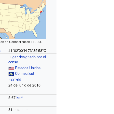
ión de Connecticut en EE. UU.
41°02′00″N
73°35′58″O
s
Lugar designado por el
censo
Estados Unidos
Connecticut
Fairfield
24 de junio de 2010
5,67
km²
31 m s. n. m.