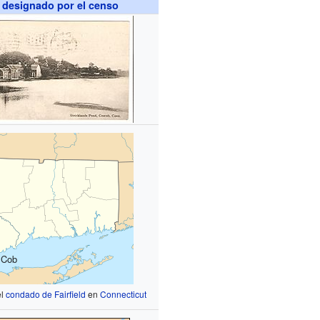
 designado por el censo
 Cob
el
condado de Fairfield
en
Connecticut