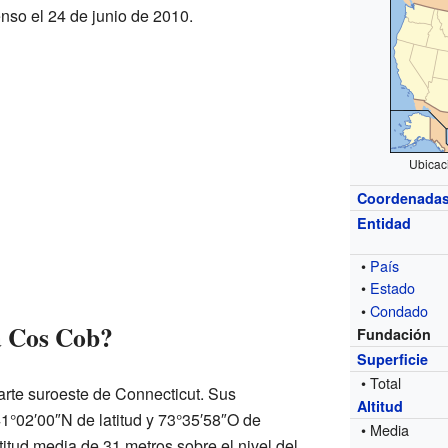
nso el 24 de junio de 2010.
Ubicac
Coordenada
Entidad
•
País
•
Estado
•
Condado
a Cos Cob?
Fundación
Superficie
• Total
arte suroeste de Connecticut. Sus
Altitud
1°02′00″N de latitud y 73°35′58″O de
• Media
titud media de 31 metros sobre el nivel del