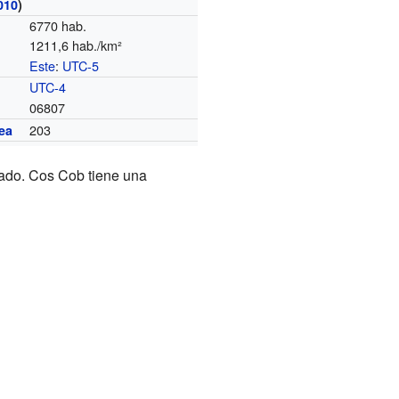
010
)
6770 hab.
1211,6 hab./km²
Este
:
UTC-5
o
UTC-4
06807
203
ea
ado. Cos Cob tiene una