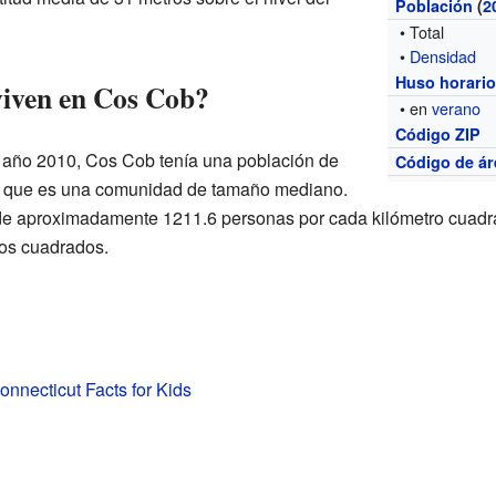
Población
(
2
• Total
•
Densidad
Huso horari
viven en Cos Cob?
• en
verano
Código ZIP
l año 2010, Cos Cob tenía una población de
Código de ár
ica que es una comunidad de tamaño mediano.
de aproximadamente 1211.6 personas por cada kilómetro cuadr
tros cuadrados.
nnecticut Facts for Kids