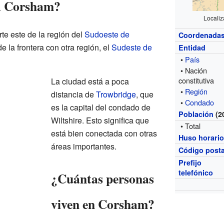
a Corsham?
Localiz
te este de la región del
Sudoeste de
Coordenada
e la frontera con otra región, el
Sudeste de
Entidad
•
País
• Nación
constitutiva
La ciudad está a poca
•
Región
distancia de
Trowbridge
, que
•
Condado
es la capital del condado de
Población
(2
Wiltshire. Esto significa que
• Total
está bien conectada con otras
Huso horari
áreas importantes.
Código posta
Prefijo
telefónico
¿Cuántas personas
viven en Corsham?