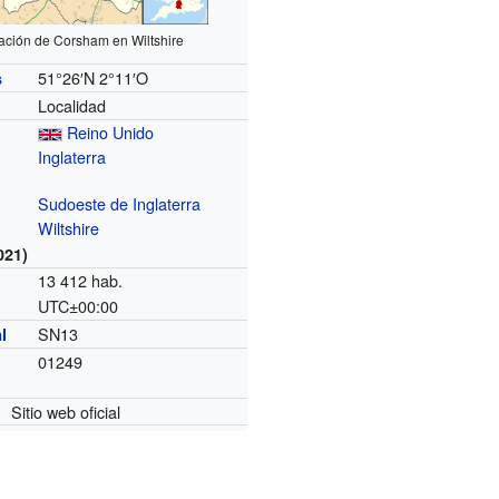
ación de Corsham en Wiltshire
51°26′N
2°11′O
s
Localidad
Reino Unido
Inglaterra
Sudoeste de Inglaterra
Wiltshire
021)
13 412 hab.
UTC±00:00
o
SN13
l
01249
Sitio web oficial