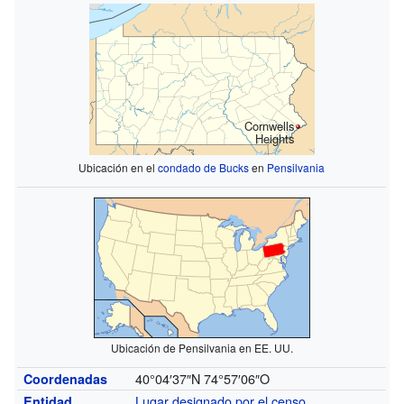
Cornwells
Heights
Ubicación en el
condado de Bucks
en
Pensilvania
Ubicación de Pensilvania en EE. UU.
40°04′37″N
74°57′06″O
Coordenadas
Lugar designado por el censo
Entidad