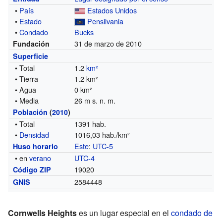
•
País
Estados Unidos
•
Estado
Pensilvania
•
Condado
Bucks
31 de marzo de 2010
Fundación
Superficie
• Total
1.2
km²
• Tierra
1.2 km²
• Agua
0 km²
• Media
26 m s. n. m.
Población
(
2010
)
• Total
1391 hab.
•
Densidad
1016,03 hab./km²
Este
:
UTC-5
Huso horario
• en
verano
UTC-4
19020
Código ZIP
2584448
GNIS
Cornwells Heights
es un lugar especial en el
condado de