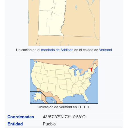
Ubicación en el
condado de Addison
en el estado de
Vermont
Ubicación de Vermont en EE. UU.
43°57′37″N
73°12′58″O
Coordenadas
Pueblo
Entidad