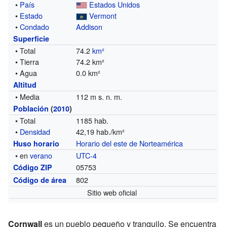
•
País
Estados Unidos
•
Estado
Vermont
•
Condado
Addison
Superficie
• Total
74.2
km²
• Tierra
74.2 km²
• Agua
0.0 km²
Altitud
• Media
112 m s. n. m.
Población
(
2010
)
• Total
1185 hab.
•
Densidad
42,19 hab./km²
Horario del este de Norteamérica
Huso horario
• en
verano
UTC-4
05753
Código ZIP
802
Código de área
Sitio web oficial
Cornwall
es un pueblo pequeño y tranquilo. Se encuentra