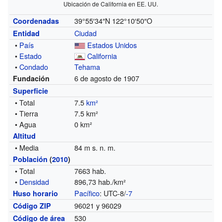
Ubicación de California en EE. UU.
39°55′34″N
122°10′50″O
Coordenadas
Ciudad
Entidad
•
País
Estados Unidos
•
Estado
California
•
Condado
Tehama
6 de agosto de 1907
Fundación
Superficie
• Total
7.5
km²
• Tierra
7.5 km²
• Agua
0 km²
Altitud
• Media
84 m s. n. m.
Población
(
2010
)
• Total
7663 hab.
•
Densidad
896,73 hab./km²
Pacífico
: UTC-8/
-7
Huso horario
96021 y 96029
Código ZIP
530
Código de área