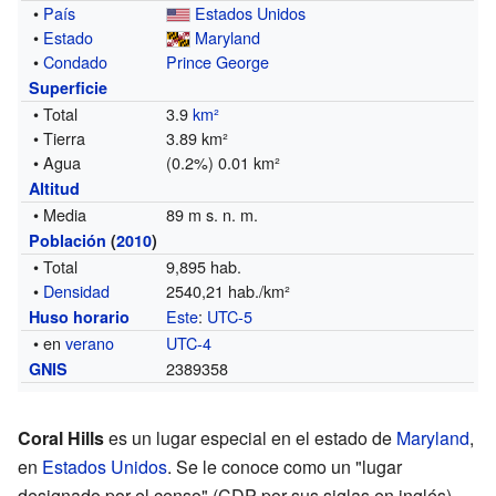
•
País
Estados Unidos
•
Estado
Maryland
•
Condado
Prince George
Superficie
• Total
3.9
km²
• Tierra
3.89 km²
• Agua
(0.2%) 0.01 km²
Altitud
• Media
89 m s. n. m.
Población
(
2010
)
• Total
9,895 hab.
•
Densidad
2540,21 hab./km²
Este
:
UTC-5
Huso horario
• en
verano
UTC-4
2389358
GNIS
Coral Hills
es un lugar especial en el estado de
Maryland
,
en
Estados Unidos
. Se le conoce como un "lugar
designado por el censo" (CDP por sus siglas en inglés).