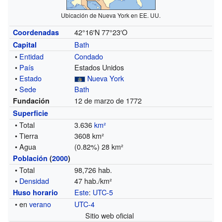
Ubicación de Nueva York en EE. UU.
42°16′N
77°23′O
Coordenadas
Bath
Capital
•
Entidad
Condado
•
País
Estados Unidos
•
Estado
Nueva York
•
Sede
Bath
12 de marzo de 1772
Fundación
Superficie
• Total
3.636
km²
• Tierra
3608 km²
• Agua
(0.82%) 28 km²
Población
(
2000
)
• Total
98,726 hab.
•
Densidad
47 hab./km²
Este
:
UTC-5
Huso horario
• en
verano
UTC-4
Sitio web oficial