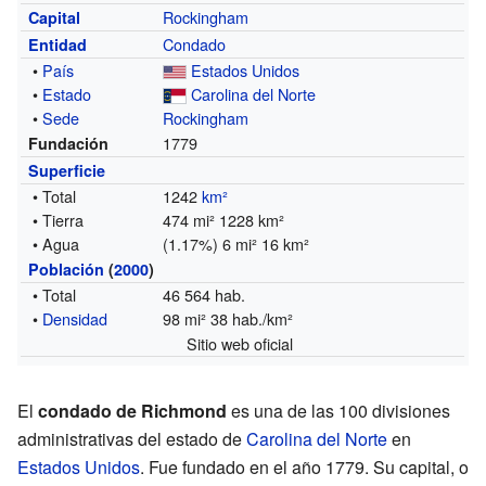
Rockingham
Capital
Condado
Entidad
•
País
Estados Unidos
•
Estado
Carolina del Norte
•
Sede
Rockingham
1779
Fundación
Superficie
• Total
1242
km²
• Tierra
474 mi² 1228 km²
• Agua
(1.17%) 6 mi² 16 km²
Población
(
2000
)
• Total
46 564 hab.
•
Densidad
98 mi² 38 hab./km²
Sitio web oficial
El
condado de Richmond
es una de las 100 divisiones
administrativas del estado de
Carolina del Norte
en
Estados Unidos
. Fue fundado en el año 1779. Su capital, o