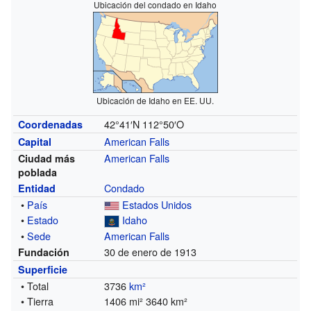
Ubicación del condado en Idaho
Ubicación de Idaho en EE. UU.
42°41′N
112°50′O
Coordenadas
American Falls
Capital
American Falls
Ciudad más
poblada
Condado
Entidad
•
País
Estados Unidos
•
Estado
Idaho
•
Sede
American Falls
30 de enero de 1913
Fundación
Superficie
• Total
3736
km²
• Tierra
1406 mi² 3640 km²