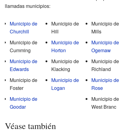
llamadas municipios:
Municipio de
Municipio de
Municipio de
Churchill
Hill
Mills
Municipio de
Municipio de
Municipio de
Cumming
Horton
Ogemaw
Municipio de
Municipio de
Municipio de
Edwards
Klacking
Richland
Municipio de
Municipio de
Municipio de
Foster
Logan
Rose
Municipio de
Municipio de
Goodar
West Branc
Véase también