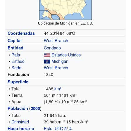
Ubicación de Míchigan en EE. UU.
44°20′N
84°08′O
Coordenadas
West Branch
Capital
Condado
Entidad
•
País
Estados Unidos
•
Estado
Míchigan
•
Sede
West Branch
1840
Fundación
Superficie
• Total
1488
km²
• Tierra
564 mi² 1461 km²
• Agua
(1,80 %) 10 mi² 26 km²
Población
(
2000
)
• Total
21 645 hab.
•
Densidad
39 hab./mi² 15 hab./km²
Este
:
UTC-5
/
-4
Huso horario