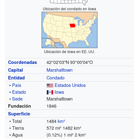
Ubicación del condado en Iowa
Ubicación de Iowa en EE. UU.
42°02′03″N
93°00′04″O
Coordenadas
Marshalltown
Capital
Condado
Entidad
•
País
Estados Unidos
•
Estado
Iowa
•
Sede
Marshalltown
1846
Fundación
Superficie
• Total
1484
km²
• Tierra
572 mi² 1482 km²
• Agua
(0.12%) 1 mi² 2 km²