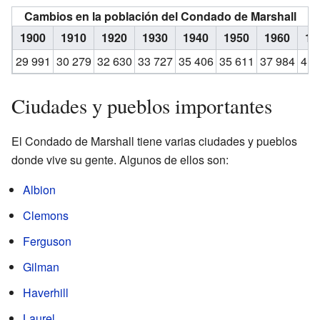
Cambios en la población del Condado de Marshall
1900
1910
1920
1930
1940
1950
1960
19
29 991
30 279
32 630
33 727
35 406
35 611
37 984
41 
Ciudades y pueblos importantes
El Condado de Marshall tiene varias ciudades y pueblos
donde vive su gente. Algunos de ellos son:
Albion
Clemons
Ferguson
Gilman
Haverhill
Laurel