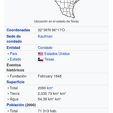
Ubicación en el estado de Texas
32°36′N
96°17′O
Coordenadas
Kaufman
Sede de
condado
Condado
Entidad
•
País
Estados Unidos
•
Estado
Texas
Eventos
históricos
• Fundación
February 1848
Superficie
• Total
2090
km²
• Tierra
2,035 73 km² km²
• Agua
54,39 km² km²
Población
(2000)
• Total
71 313 hab.