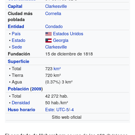
Clarkesville
Capital
Cornelia
Ciudad más
poblada
Condado
Entidad
•
País
Estados Unidos
•
Estado
Georgia
•
Sede
Clarkesville
15 de diciembre de 1818
Fundación
Superficie
• Total
723
km²
• Tierra
720 km²
• Agua
(0.37%) 3 km²
Población
(
2009
)
• Total
42 272 hab.
•
Densidad
50 hab./km²
Este
:
UTC-5
/
-4
Huso horario
Sitio web oficial