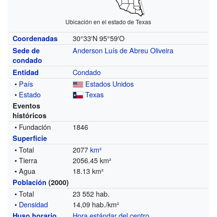
Ubicación en el estado de Texas
30°33′N
95°59′O
Coordenadas
Anderson Luís de Abreu Oliveira
Sede de
condado
Condado
Entidad
•
País
Estados Unidos
•
Estado
Texas
Eventos
históricos
• Fundación
1846
Superficie
• Total
2077
km²
• Tierra
2056.45 km²
• Agua
18.13 km²
Población
(2000)
• Total
23 552 hab.
•
Densidad
14,09 hab./km²
Hora estándar del centro
Huso horario