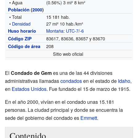
• Agua
(0.56%) 3 mi² 8 km²
Población
(
2000
)
• Total
15 181 hab.
•
Densidad
27 mi² 10 hab./km²
Montaña
:
UTC-7
/
-6
Huso horario
83617, 83636, 83657 y 83670
Código ZIP
208
Código de área
Sitio web oficial
El
Condado de Gem
es una de las 44 divisiones
administrativas llamadas
condados
en el estado de
Idaho
,
en
Estados Unidos
. Fue fundado el 15 de marzo de 1915.
En el año 2000, vivían en el condado unas 15.181
personas. La ciudad principal y donde se encuentra la
sede del gobierno del condado es
Emmett
.
Contenido