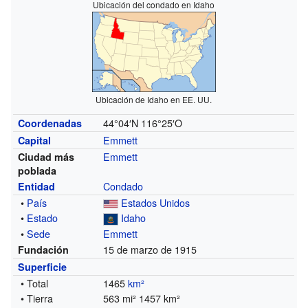
Ubicación del condado en Idaho
Ubicación de Idaho en EE. UU.
44°04′N
116°25′O
Coordenadas
Emmett
Capital
Emmett
Ciudad más
poblada
Condado
Entidad
•
País
Estados Unidos
•
Estado
Idaho
•
Sede
Emmett
15 de marzo de 1915
Fundación
Superficie
• Total
1465
km²
• Tierra
563 mi² 1457 km²